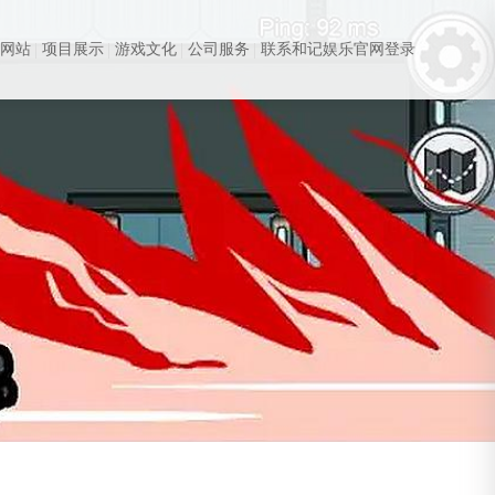
网站
项目展示
游戏文化
公司服务
联系和记娱乐官网登录