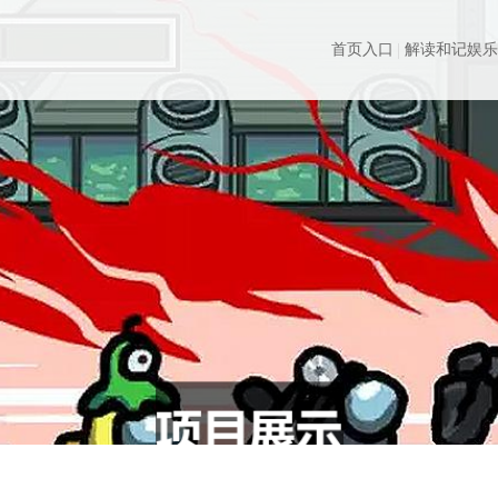
首页入口
解读和记娱乐