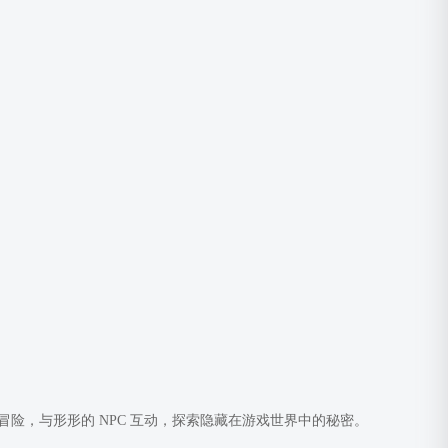
险，与形形的 NPC 互动，探索隐藏在游戏世界中的秘密。