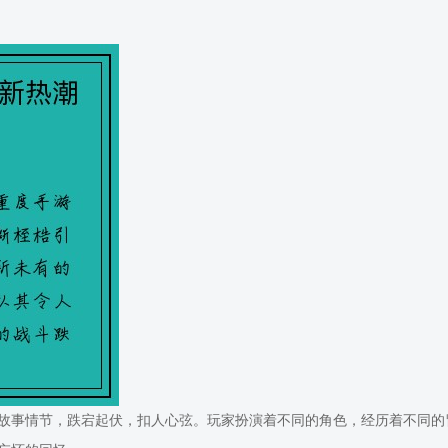
故事情节，跌宕起伏，扣人心弦。玩家扮演着不同的角色，经历着不同的冒